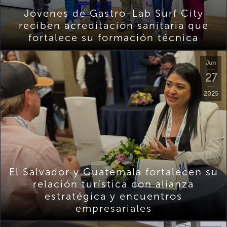
Jóvenes de Gastro-Lab Surf City
reciben acreditación sanitaria que
fortalece su formación técnica
Jun
27
2025
El Salvador y Guatemala fortalecen su
relación turística con alianza
estratégica y encuentros
empresariales