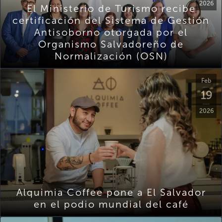
2026
El Ministerio de Turismo recibe
certificación del Sistema de Gestión
Antisoborno otorgada por el
Organismo Salvadoreño de
Normalización (OSN)
Feb
19
2026
Alquimia Coffee pone a El Salvador
en el podio mundial del café