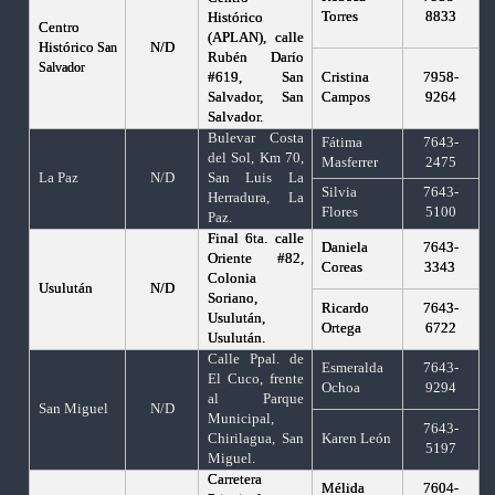
Torres
8833
Histórico
Centro
(APLAN), calle
Histórico
N/D
San
Rubén Darío
Salvador
#619, San
Cristina
7958-
Salvador, San
Campos
9264
Salvador.
Bulevar Costa
Fátima
7643-
del Sol, Km 70,
Masferrer
2475
La Paz
N/D
San Luis La
Silvia
7643-
Herradura, La
Flores
5100
Paz.
Final 6ta. calle
Daniela
7643-
Oriente #82,
Coreas
3343
Colonia
Usulután
N/D
Soriano,
Ricardo
7643-
Usulután,
Ortega
6722
Usulután.
Calle Ppal.
de
Esmeralda
7643-
El Cuco, frente
Ochoa
9294
al Parque
San Miguel
N/D
Municipal,
7643-
Chirilagua, San
Karen León
5197
Miguel.
Carretera
Mélida
7604-