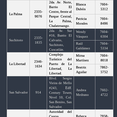
2da. Av. Norte,
Blanca
7604-
Barrio El
Dubón
5312
2335-
Centro, frente al
La Palma
9076
Parque Central,
Patricia
7604-
La Palma,
Morales
8496
Chalatenango.
2da. Av. Sur
Wendy
7604-
#16, Barrio El
Vásquez
6304
2335-
Suchitoto
Calvario,
1835
Raúl
7604-
Suchitoto,
Galdámez
5334
Cuscatlán.
Complejo
Mirna
7604-
Turístico del
Martínez
8018
2346-
La Libertad
Puerto de La
1634
Beatriz
7862-
Libertad, La
Aguilar
5752
Libertad.
Blvd. Sergio
Vieira de Mello
Edf
#243,
.
Andrea
7602-
San Salvador
914
Century Tower,
Medrano
4722
Nivel 10, Col.
San Benito, San
Salvador.
Autoridad del
Rebeca
7958-
Centro