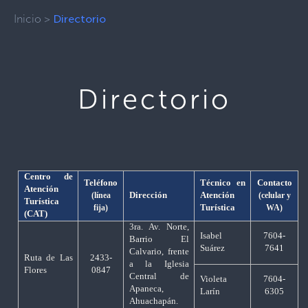
Inicio
>
Directorio
Directorio
Centro de
Teléfono
Técnico en
Contacto
Atención
Dirección
Atención
(línea
(celular y
Turística
Turística
fija)
WA)
(CAT)
3ra. Av. Norte,
Isabel
7604-
Barrio El
Suárez
7641
Calvario, frente
Ruta de Las
2433-
a la Iglesia
Flores
0847
Central de
Violeta
7604-
Apaneca,
Larín
6305
Ahuachapán.