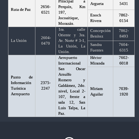
Principal a
Argueta
5431
2656-
Perquín, Km
Ruta de Paz
6521
197,
Enoch
7862-
Jocoaitique,
Rivera
0154
Morazán.
1ra. calle
Concepción
7862-
Oriente y 3ra.
Benítez
8493
2604-
La Unión
Av. Norte # 3-1,
0470
Sandra
7604-
La Unión, La
Fuentes
6315
Unión.
Aeropuerto
Héctor
7602-
Internacional
Miranda
6018
San Oscar
Arnulfo
Punto de
Romero y
Información
2375-
Galdámez, 2do.
Turística
2247
Miriam
7039-
nivel, Local 2-
Aeropuerto
Aguilar
1920
107, frente a
sala 12, San
Luis Talpa, La
Paz.