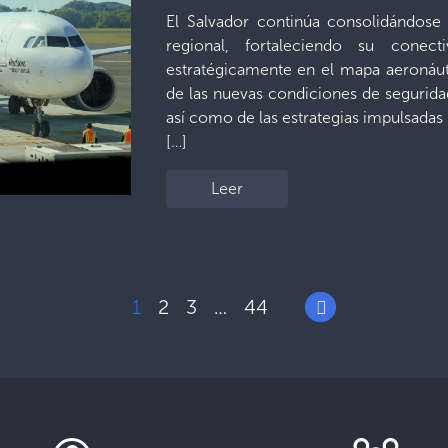
El Salvador continúa consolidándos
regional, fortaleciendo su conect
estratégicamente en el mapa aeronáut
de las nuevas condiciones de seguridad,
así como de las estrategias impulsadas 
[…]
Leer
1
2
3
44
…