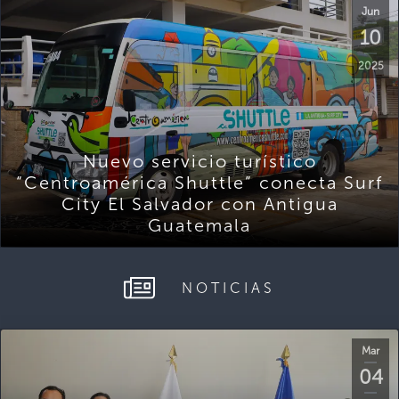
Jun
10
2025
Nuevo servicio turístico
“Centroamérica Shuttle” conecta Surf
City El Salvador con Antigua
Guatemala
NOTICIAS
Mar
04