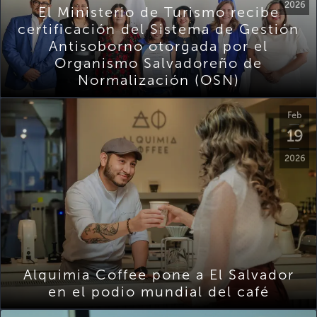
2026
El Ministerio de Turismo recibe
certificación del Sistema de Gestión
Antisoborno otorgada por el
Organismo Salvadoreño de
Normalización (OSN)
Feb
19
2026
Alquimia Coffee pone a El Salvador
en el podio mundial del café