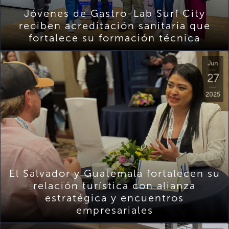
Jóvenes de Gastro-Lab Surf City
reciben acreditación sanitaria que
fortalece su formación técnica
Jun
27
2025
El Salvador y Guatemala fortalecen su
relación turística con alianza
estratégica y encuentros
empresariales