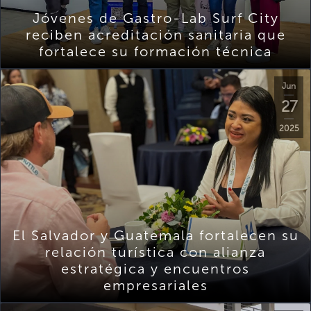
Jóvenes de Gastro-Lab Surf City
reciben acreditación sanitaria que
fortalece su formación técnica
Jun
27
2025
El Salvador y Guatemala fortalecen su
relación turística con alianza
estratégica y encuentros
empresariales