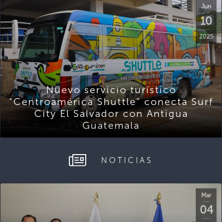
Jun
10
2025
Nuevo servicio turístico
“Centroamérica Shuttle” conecta Surf
City El Salvador con Antigua
Guatemala
NOTICIAS
Mar
04