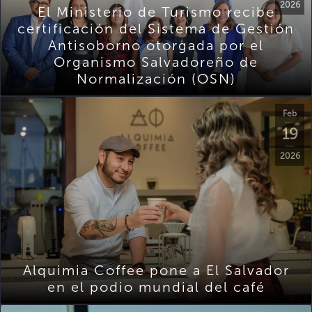
2026
El Ministerio de Turismo recibe
certificación del Sistema de Gestión
Antisoborno otorgada por el
Organismo Salvadoreño de
Normalización (OSN)
Feb
19
2026
Alquimia Coffee pone a El Salvador
en el podio mundial del café