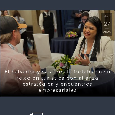
Jun
27
2025
El Salvador y Guatemala fortalecen su
relación turística con alianza
estratégica y encuentros
empresariales