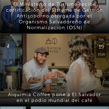
2026
El Ministerio de Turismo recibe
certificación del Sistema de Gestión
Antisoborno otorgada por el
Organismo Salvadoreño de
Normalización (OSN)
Feb
19
2026
Alquimia Coffee pone a El Salvador
en el podio mundial del café