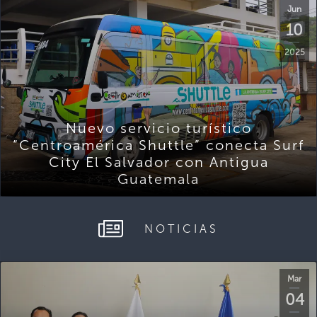
Jun
10
2025
Nuevo servicio turístico
“Centroamérica Shuttle” conecta Surf
City El Salvador con Antigua
Guatemala
NOTICIAS
Mar
04