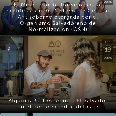
2026
El Ministerio de Turismo recibe
certificación del Sistema de Gestión
Antisoborno otorgada por el
Organismo Salvadoreño de
Normalización (OSN)
Feb
19
2026
Alquimia Coffee pone a El Salvador
en el podio mundial del café