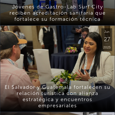
Jóvenes de Gastro-Lab Surf City
reciben acreditación sanitaria que
fortalece su formación técnica
Jun
27
2025
El Salvador y Guatemala fortalecen su
relación turística con alianza
estratégica y encuentros
empresariales