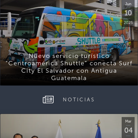
Jun
10
2025
Nuevo servicio turístico
“Centroamérica Shuttle” conecta Surf
City El Salvador con Antigua
Guatemala
NOTICIAS
Mar
04