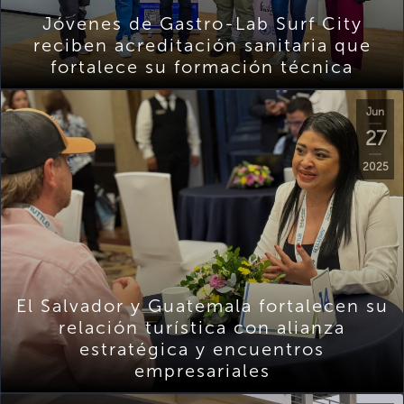
Jóvenes de Gastro-Lab Surf City
reciben acreditación sanitaria que
fortalece su formación técnica
Jun
27
2025
El Salvador y Guatemala fortalecen su
relación turística con alianza
estratégica y encuentros
empresariales