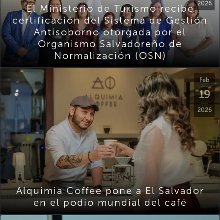
2026
El Ministerio de Turismo recibe
certificación del Sistema de Gestión
Antisoborno otorgada por el
Organismo Salvadoreño de
Normalización (OSN)
Feb
19
2026
Alquimia Coffee pone a El Salvador
en el podio mundial del café