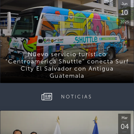
Jun
10
2025
Nuevo servicio turístico
“Centroamérica Shuttle” conecta Surf
City El Salvador con Antigua
Guatemala
NOTICIAS
Mar
04