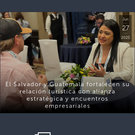
Jun
27
2025
El Salvador y Guatemala fortalecen su
relación turística con alianza
estratégica y encuentros
empresariales