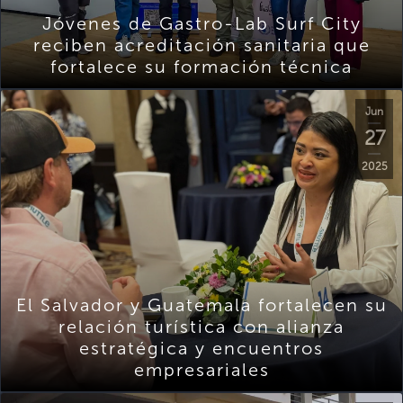
Jóvenes de Gastro-Lab Surf City
reciben acreditación sanitaria que
fortalece su formación técnica
Jun
27
2025
El Salvador y Guatemala fortalecen su
relación turística con alianza
estratégica y encuentros
empresariales