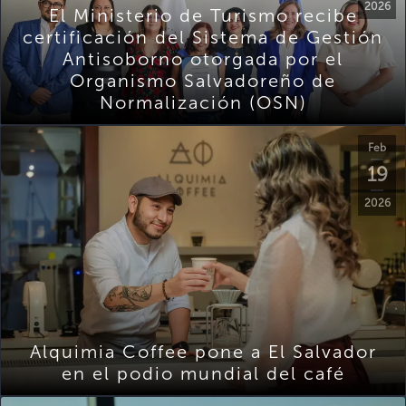
2026
El Ministerio de Turismo recibe
certificación del Sistema de Gestión
Antisoborno otorgada por el
Organismo Salvadoreño de
Normalización (OSN)
Feb
19
2026
Alquimia Coffee pone a El Salvador
en el podio mundial del café