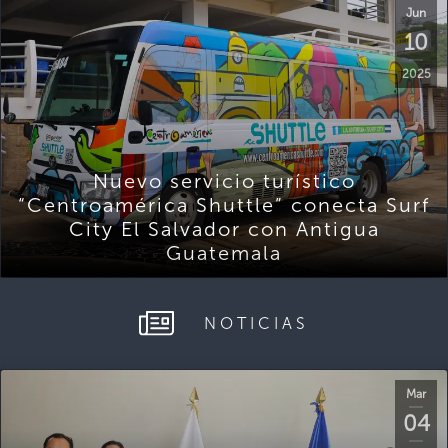
Jun
10
2025
Nuevo servicio turístico
“Centroamérica Shuttle” conecta Surf
City El Salvador con Antigua
Guatemala
NOTICIAS
Mar
04