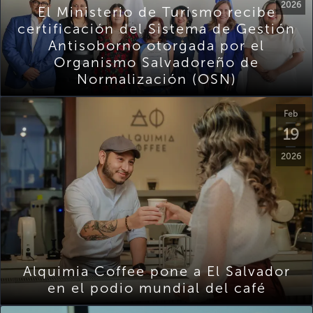
2026
El Ministerio de Turismo recibe
certificación del Sistema de Gestión
Antisoborno otorgada por el
Organismo Salvadoreño de
Normalización (OSN)
Feb
19
2026
Alquimia Coffee pone a El Salvador
en el podio mundial del café