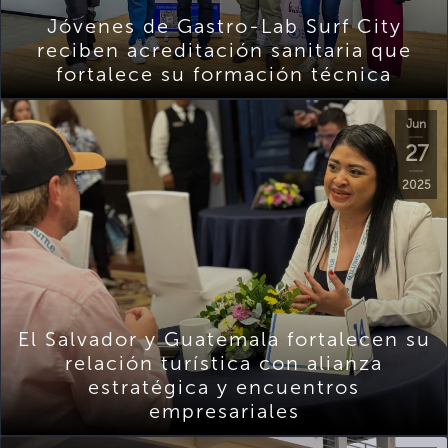
Jóvenes de Gastro-Lab Surf City
reciben acreditación sanitaria que
fortalece su formación técnica
Jun
27
2025
El Salvador y Guatemala fortalecen su
relación turística con alianza
estratégica y encuentros
empresariales