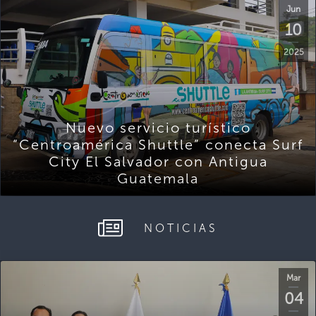
Jun
10
2025
Nuevo servicio turístico
“Centroamérica Shuttle” conecta Surf
City El Salvador con Antigua
Guatemala
NOTICIAS
Mar
04