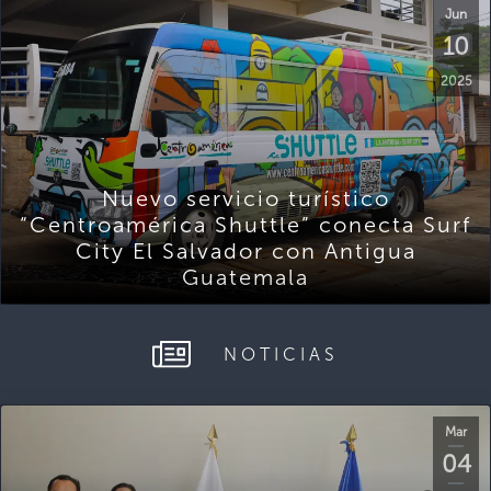
Jun
10
2025
Nuevo servicio turístico
“Centroamérica Shuttle” conecta Surf
City El Salvador con Antigua
Guatemala
NOTICIAS
Mar
04