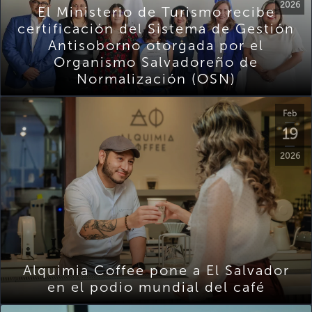
2026
El Ministerio de Turismo recibe
certificación del Sistema de Gestión
Antisoborno otorgada por el
Organismo Salvadoreño de
Normalización (OSN)
Feb
19
2026
Alquimia Coffee pone a El Salvador
en el podio mundial del café