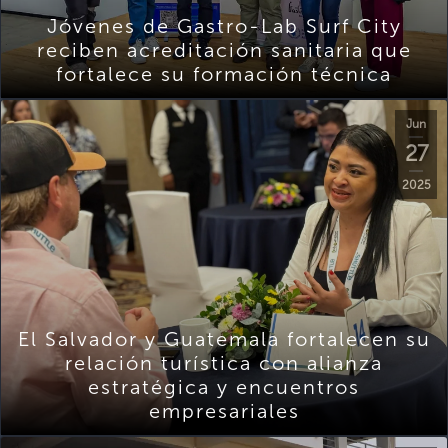
Jóvenes de Gastro-Lab Surf City
reciben acreditación sanitaria que
fortalece su formación técnica
Jun
27
2025
El Salvador y Guatemala fortalecen su
relación turística con alianza
estratégica y encuentros
empresariales