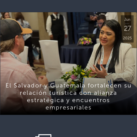
Jun
27
2025
El Salvador y Guatemala fortalecen su
relación turística con alianza
estratégica y encuentros
empresariales