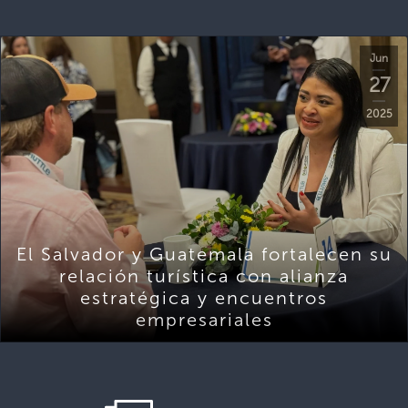
Jun
27
2025
El Salvador y Guatemala fortalecen su
relación turística con alianza
estratégica y encuentros
empresariales