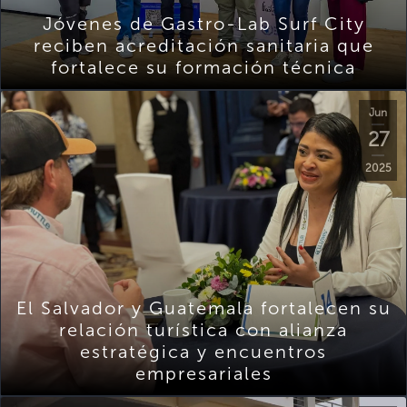
Jóvenes de Gastro-Lab Surf City
reciben acreditación sanitaria que
fortalece su formación técnica
Jun
27
2025
El Salvador y Guatemala fortalecen su
relación turística con alianza
estratégica y encuentros
empresariales