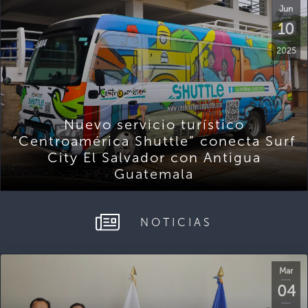
Jun
10
2025
Nuevo servicio turístico
“Centroamérica Shuttle” conecta Surf
City El Salvador con Antigua
Guatemala
NOTICIAS
Mar
04