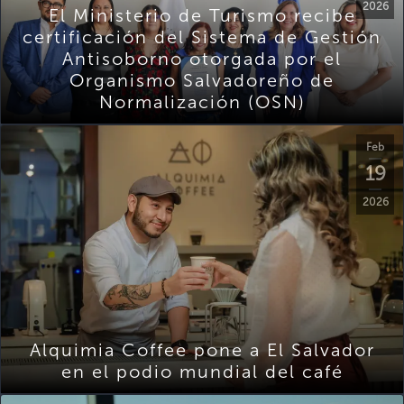
2026
El Ministerio de Turismo recibe
certificación del Sistema de Gestión
Antisoborno otorgada por el
Organismo Salvadoreño de
Normalización (OSN)
Feb
19
2026
Alquimia Coffee pone a El Salvador
en el podio mundial del café