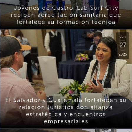
Jóvenes de Gastro-Lab Surf City
reciben acreditación sanitaria que
fortalece su formación técnica
Jun
27
2025
El Salvador y Guatemala fortalecen su
relación turística con alianza
estratégica y encuentros
empresariales