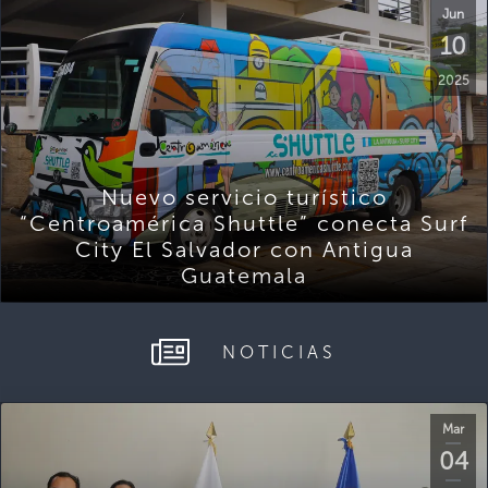
Jun
10
2025
Nuevo servicio turístico
“Centroamérica Shuttle” conecta Surf
City El Salvador con Antigua
Guatemala
NOTICIAS
Mar
04