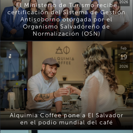
2026
El Ministerio de Turismo recibe
certificación del Sistema de Gestión
Antisoborno otorgada por el
Organismo Salvadoreño de
Normalización (OSN)
Feb
19
2026
Alquimia Coffee pone a El Salvador
en el podio mundial del café