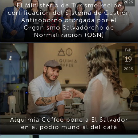
2026
El Ministerio de Turismo recibe
certificación del Sistema de Gestión
Antisoborno otorgada por el
Organismo Salvadoreño de
Normalización (OSN)
Feb
19
2026
Alquimia Coffee pone a El Salvador
en el podio mundial del café