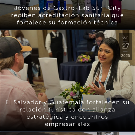
Jóvenes de Gastro-Lab Surf City
reciben acreditación sanitaria que
fortalece su formación técnica
Jun
27
2025
El Salvador y Guatemala fortalecen su
relación turística con alianza
estratégica y encuentros
empresariales