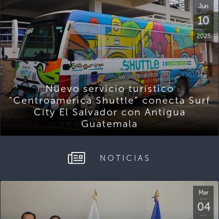
Jun
10
2025
Nuevo servicio turístico
“Centroamérica Shuttle” conecta Surf
City El Salvador con Antigua
Guatemala
NOTICIAS
Mar
04