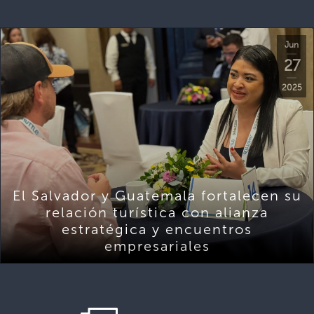
Jun
27
2025
El Salvador y Guatemala fortalecen su
relación turística con alianza
estratégica y encuentros
empresariales