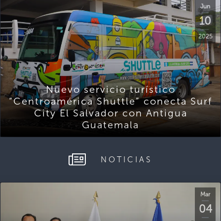
Jun
10
2025
Nuevo servicio turístico
“Centroamérica Shuttle” conecta Surf
City El Salvador con Antigua
Guatemala
NOTICIAS
Mar
04