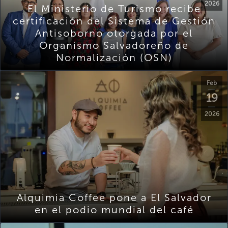
2026
El Ministerio de Turismo recibe
certificación del Sistema de Gestión
Antisoborno otorgada por el
Organismo Salvadoreño de
Normalización (OSN)
Feb
19
2026
Alquimia Coffee pone a El Salvador
en el podio mundial del café