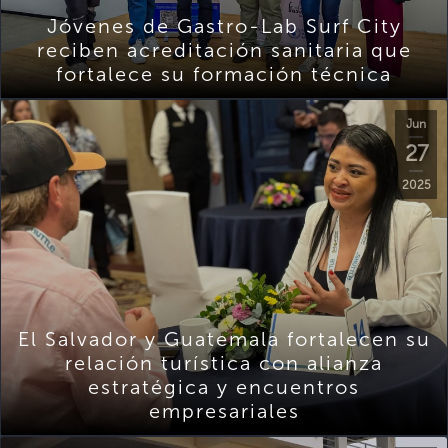
Jóvenes de Gastro-Lab Surf City
reciben acreditación sanitaria que
fortalece su formación técnica
Jun
27
2025
El Salvador y Guatemala fortalecen su
relación turística con alianza
estratégica y encuentros
empresariales