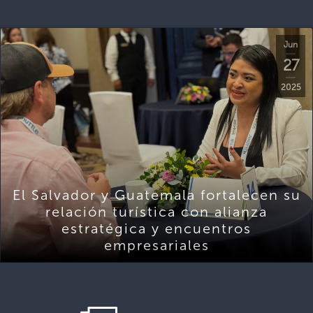
Jun
27
2025
El Salvador y Guatemala fortalecen su
relación turística con alianza
estratégica y encuentros
empresariales