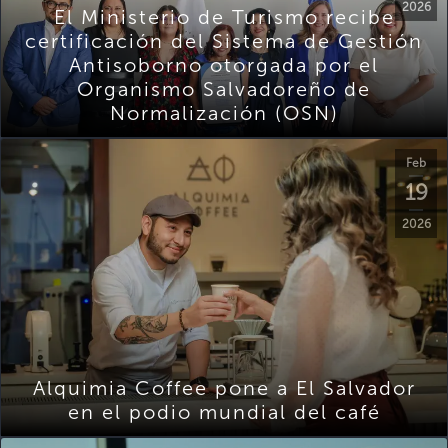
2026
El Ministerio de Turismo recibe
certificación del Sistema de Gestión
Antisoborno otorgada por el
Organismo Salvadoreño de
Normalización (OSN)
Feb
19
2026
Alquimia Coffee pone a El Salvador
en el podio mundial del café