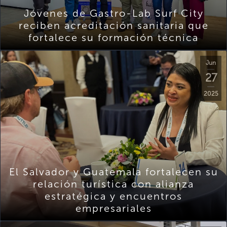
Jóvenes de Gastro-Lab Surf City
reciben acreditación sanitaria que
fortalece su formación técnica
Jun
27
2025
El Salvador y Guatemala fortalecen su
relación turística con alianza
estratégica y encuentros
empresariales