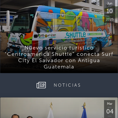
Jun
10
2025
Nuevo servicio turístico
“Centroamérica Shuttle” conecta Surf
City El Salvador con Antigua
Guatemala
NOTICIAS
Mar
04