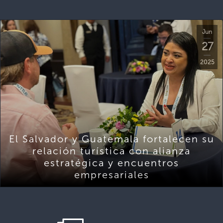
Jun
27
2025
El Salvador y Guatemala fortalecen su
relación turística con alianza
estratégica y encuentros
empresariales