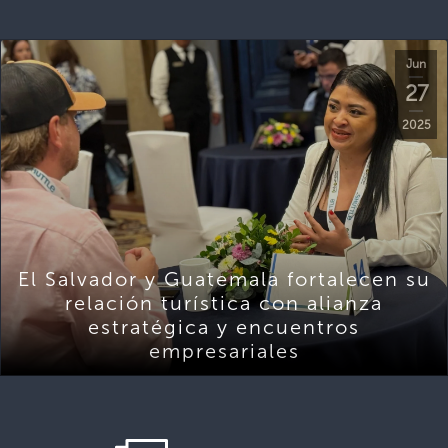
Jun
27
2025
El Salvador y Guatemala fortalecen su
relación turística con alianza
estratégica y encuentros
empresariales