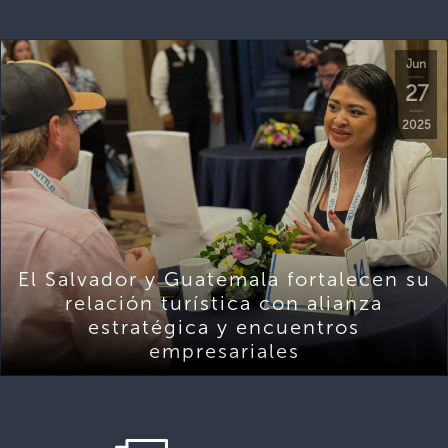
Jun
27
2025
El Salvador y Guatemala fortalecen su
relación turística con alianza
estratégica y encuentros
empresariales