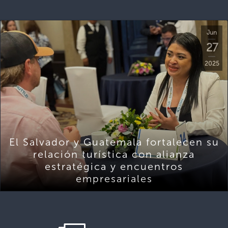
Jun
27
2025
El Salvador y Guatemala fortalecen su
relación turística con alianza
estratégica y encuentros
empresariales