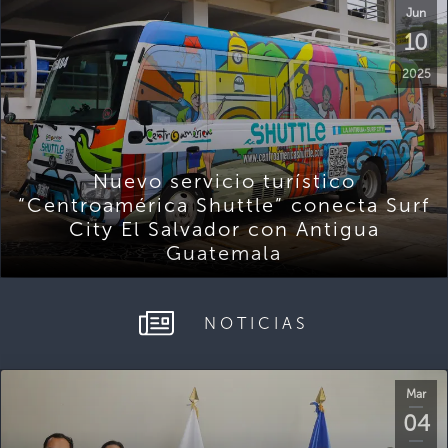
Jun
10
2025
Nuevo servicio turístico
“Centroamérica Shuttle” conecta Surf
City El Salvador con Antigua
Guatemala
NOTICIAS
Mar
04