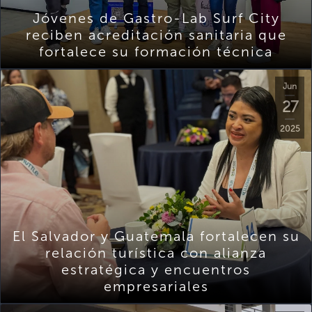
Jóvenes de Gastro-Lab Surf City
reciben acreditación sanitaria que
fortalece su formación técnica
Jun
27
2025
El Salvador y Guatemala fortalecen su
relación turística con alianza
estratégica y encuentros
empresariales