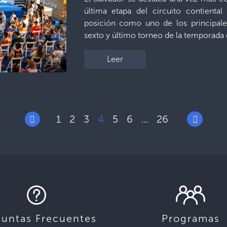
última etapa del circuito contient
posición como uno de los principale
sexto y último torneo de la temporada de
Leer
1
2
3
4
5
6
26
…
guntas Frecuentes
Programas