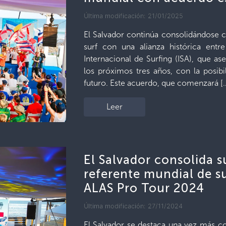
Última modificación: 21/01/2025
El Salvador continúa consolidándose 
surf con una alianza histórica entr
Internacional de Surfing (ISA), que as
los próximos tres años, con la posi
futuro. Este acuerdo, que comenzará [
Leer
El Salvador consolida 
referente mundial de s
ALAS Pro Tour 2024
Última modificación: 27/11/2024
El Salvador se destaca una vez más com