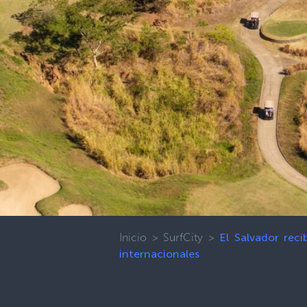
Inicio
>
SurfCity
>
El Salvador rec
internacionales