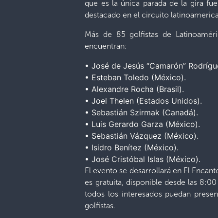
que es la única parada de la gira f
destacado en el circuito latinoameri
Más de 85 golfistas de Latinoaméri
encuentran:
•
José de Jesús “Camarón” Rodrígu
•
Esteban Toledo (México).
•
Alexandre Rocha (Brasil).
•
Joel
Thelen
(Estados Unidos).
•
Sebastián
Szirmak
(Canadá).
•
Luis Gerardo Garza (México).
•
Sebastián Vázquez (México).
•
Isidro Benítez (México).
•
José Cristóbal Islas (México).
El evento se desarrollará en El Encant
es gratuita, disponible desde las 8:0
todos los interesados puedan presenc
golfistas.