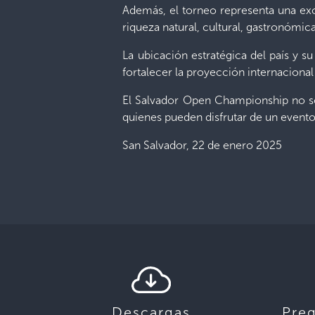
Además, el torneo representa una exce
riqueza natural, cultural, gastronómi
La ubicación estratégica del país y 
fortalecer la proyección internacional
El Salvador Open
Championship
no so
quienes pueden disfrutar de un evento 
San Salvador
,
2
2
de
enero
202
5
Descargas
Pre