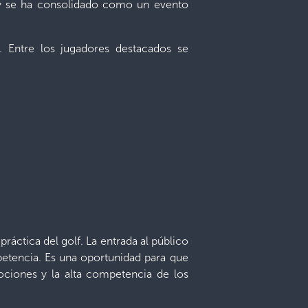
5 y se ha consolidado como un evento
. Entre los jugadores destacados se
ráctica del golf. La entrada al público
mpetencia. Es una oportunidad para que
mociones y la alta competencia de los