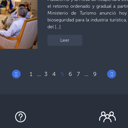
el retorno ordenado y gradual a parti
Ministerio de Turismo anunció ho
bioseguridad para la industria turístic
del […]
Leer
1
3
4
5
6
7
9
…
…