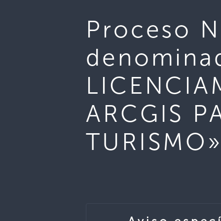
Proceso 
denomina
LICENCIA
ARCGIS P
TURISMO