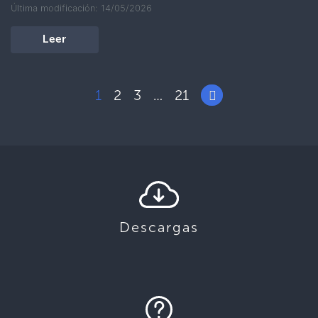
Última modificación: 14/05/2026
Leer
1
2
3
21
…
Descargas