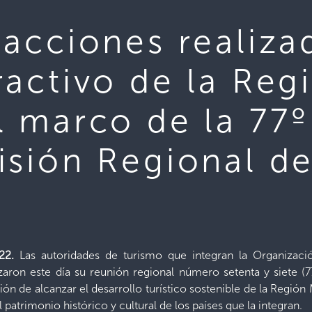
acciones realiza
ractivo de la Re
l marco de la 77º
isión Regional d
022.
Las autoridades de turismo que integran la Organizaci
ron este día su reunión regional número setenta y siete (7
ón de alcanzar el desarrollo turístico sostenible de la Regi
 patrimonio histórico y cultural de los países que la integran.