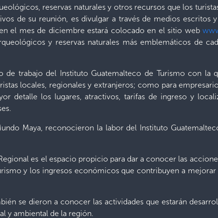
rqueológicos, reservas naturales y otros recursos que los turist
ivos de su reunión, es divulgar a través de medios escritos 
al en el mes de diciembre estará colocado en el sitio web
www
 arqueológicos y reservas naturales más emblemáticos de ca
 de trabajo del Instituto Guatemalteco de Turismo con la 
uristas locales, regionales y extranjeros; como para empresario
r detalle los lugares, atractivos, tarifas de ingreso y local
ses.
undo Maya, reconocieron la labor del Instituto Guatemalteco d
egional es el espacio propicio para dar a conocer las accion
 turismo y los ingresos económicos que contribuyen a mejorar 
ién se dieron a conocer las actividades que estarán desarrol
ral y ambiental de la región.