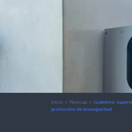
Inicio
>
Noticias
>
Gobierno supervi
protocolos de bioseguridad