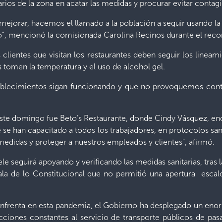
rios de la zona en acatar las medidas y procurar evitar contag
ejorar, hacemos el llamado a la población a seguir usando la ma
”, mencionó la comisionada Carolina Recinos durante el recor
 clientes que visitan los restaurantes deben seguir los linea
es tomen la temperatura y el uso de alcohol gel.
blecimientos sigan funcionando y que no provoquemos conta
este domingo fue Beto’s Restaurante, donde Cindy Vásquez, en
e se han capacitado a todos los trabajadores, en protocolos s
 medidas y proteger a nuestros empleados y clientes”, afirmó.
le seguirá apoyando y verificando las medidas sanitarias, tras 
Sala de lo Constitucional que no permitió una apertura esca
enfrenta en esta pandemia, el Gobierno ha desplegado un en
ciones constantes al servicio de transporte públicos de pa