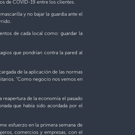
ios de COVID-19 entre los clientes.
scarilla y no bajar la guardia ante el
rido.
mientos de cada local como: guardar la
gios que pondrían contra la pared al
cargada de la aplicación de las normas
anitarios. “Como negocio nos vemos en
la reapertura de la economía el pasado
lonada que había sido acordada por el
orme esfuerzo en la primera semana de
sajeros, comercios y empresas, con el