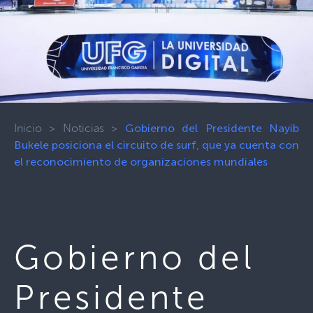
Inicio
>
Noticias
>
Gobierno del Presidente Nayib
Bukele posiciona el circuito de surf, que ya cuenta con
el reconocimiento de organizaciones mundiales
Gobierno del
Presidente