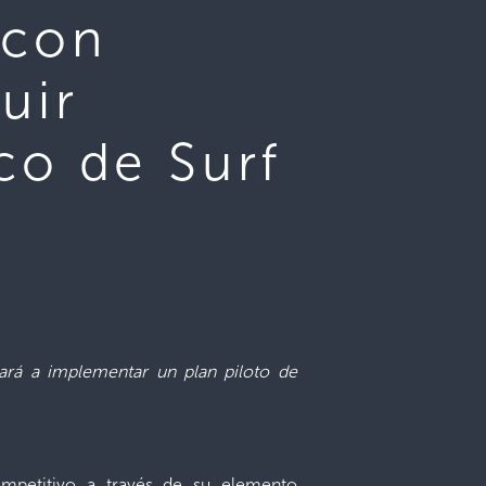
 con
uir
co de Surf
zará a implementar un plan piloto de
ompetitivo a través de su elemento