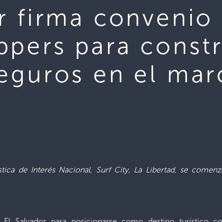
r firma convenio
ppers para constr
eguros en el mar
stica de Interés Nacional, Surf City, La Libertad, se comen
a El Salvador para posicionarse como destino turístico c