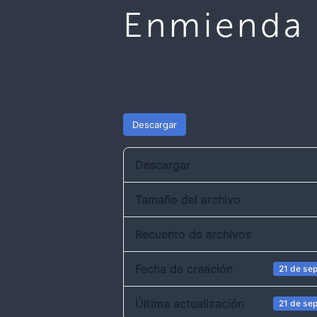
Enmienda 
Descargar
Descargar
Tamaño del archivo
Recuento de archivos
Fecha de creación
21 de se
Última actualización
21 de se