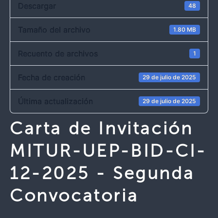
Descargar
48
Tamaño del archivo
1.80 MB
Recuento de archivos
1
Fecha de creación
29 de julio de 2025
Última actualización
29 de julio de 2025
Carta de Invitación
MITUR-UEP-BID-CI-
12-2025 - Segunda
Convocatoria