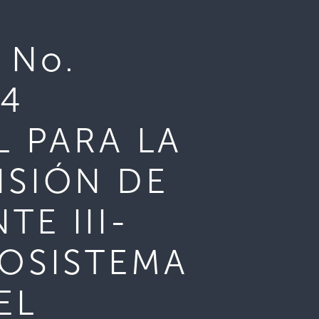
 No.
24
L PARA LA
ISIÓN DE
E III-
COSISTEMA
EL