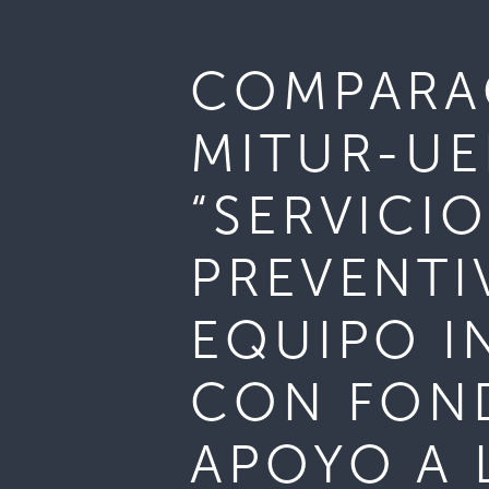
COMPARAC
MITUR-UE
“SERVICI
PREVENTI
EQUIPO I
CON FON
APOYO A 