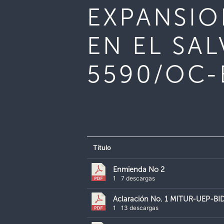
EXPANSIO
EN EL SAL
5590/OC-
Título
Enmienda No 2
1
7 descargas
Aclaración No. 1 MITUR-UEP-B
1
13 descargas