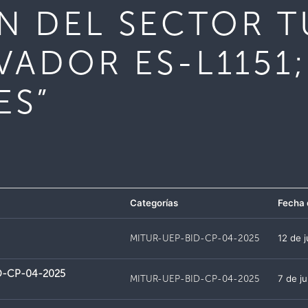
N DEL SECTOR 
VADOR ES-L1151;
ES”
Categorías
Fecha 
MITUR-UEP-BID-CP-04-2025
12 de 
ID-CP-04-2025
MITUR-UEP-BID-CP-04-2025
7 de j