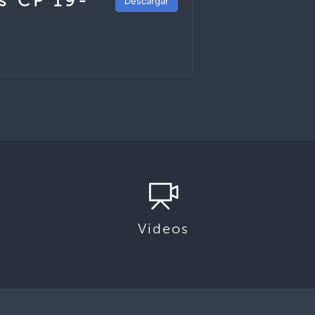
os CP 19-
Descargar
Videos