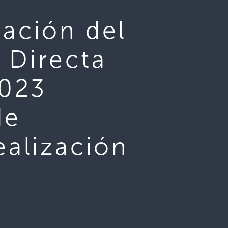
tación del
 Directa
023
de
ealización