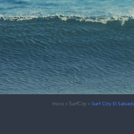
Inicio
>
SurfCity
>
Surf City El Salva