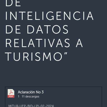
DE
INTELIGENCIA
DE DATOS
RELATIVAS A
TURISMO”
Aclaración No 3
1
11 descargas
MITUR-UEP-BID-LPI-02-2024