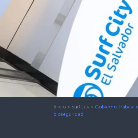
Inicio
>
SurfCity
>
Gobierno trabaja d
bioseguridad