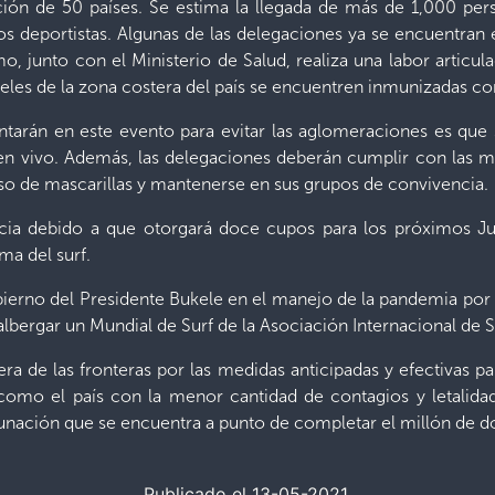
ción de 50 países. Se estima la llegada de más de 1,000 pers
 deportistas. Algunas de las delegaciones ya se encuentran en
mo, junto con el Ministerio de Salud, realiza una labor articu
eles de la zona costera del país se encuentren inmunizadas c
arán en este evento para evitar las aglomeraciones es que s
 en vivo. Además, las delegaciones deberán cumplir con las 
 uso de mascarillas y mantenerse en sus grupos de convivencia.
ncia debido a que otorgará doce cupos para los próximos J
ama del surf.
obierno del Presidente Bukele en el manejo de la pandemia por
albergar un Mundial de Surf de la Asociación Internacional de Sur
uera de las fronteras por las medidas anticipadas y efectivas p
omo el país con la menor cantidad de contagios y letalidad
nación que se encuentra a punto de completar el millón de do
Publicado el 13-05-2021.