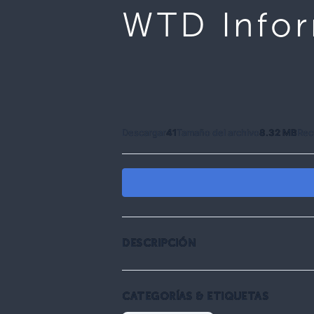
WTD Infor
Descargar
41
Tamaño del archivo
8.32 MB
Rec
DESCRIPCIÓN
CATEGORÍAS & ETIQUETAS