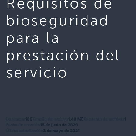
Requisitos de
bioseguridad
para la
prestación del
servicio
Descargar
185
Tamaño del archivo
1.49 MB
Recuento de archivos
1
Fecha de creación
16 de junio de 2020
Última actualización
3 de mayo de 2021