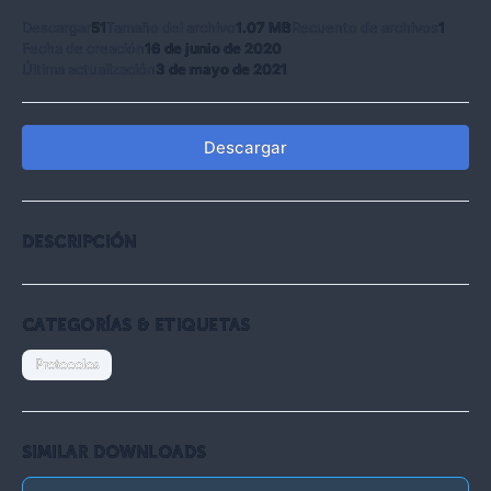
Descargar
51
Tamaño del archivo
1.07 MB
Recuento de archivos
1
Fecha de creación
16 de junio de 2020
Última actualización
3 de mayo de 2021
Descargar
DESCRIPCIÓN
CATEGORÍAS & ETIQUETAS
Protocolos
SIMILAR DOWNLOADS