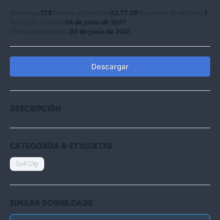
Descargar
173
Tamaño del archivo
42.77 KB
Recuento de archivos
1
Fecha de creación
24 de junio de 2021
Última actualización
24 de junio de 2021
Descargar
DESCRIPCIÓN
CATEGORÍAS & ETIQUETAS
Surf City
SIMILAR DOWNLOADS