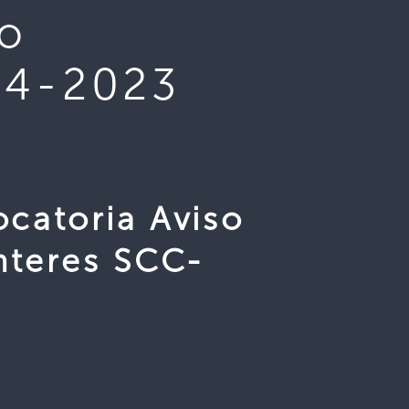
so
04-2023
catoria Aviso
nteres SCC-