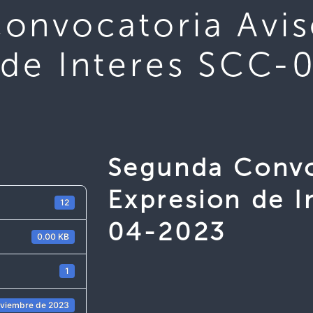
onvocatoria Avi
 de Interes SCC-
Segunda Convo
Expresion de I
12
04-2023
0.00 KB
1
oviembre de 2023