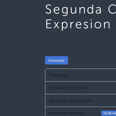
Segunda C
Expresion
Descargar
Descargar
Tamaño del archivo
Recuento de archivos
Fecha de creación
16 de n